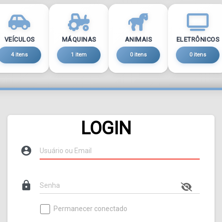
VEÍCULOS
MÁQUINAS
ANIMAIS
ELETRÔNICOS
4 itens
1 item
0 itens
0 itens
LOGIN
account_circle
lock
Permanecer conectado