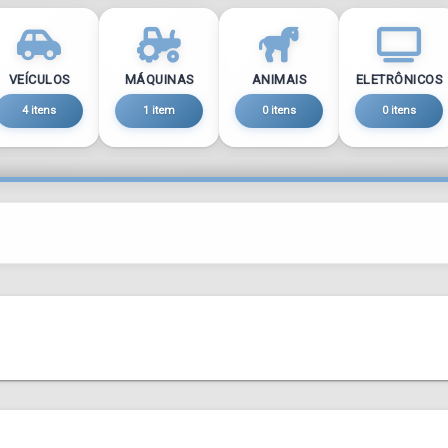
VEÍCULOS
MÁQUINAS
ANIMAIS
ELETRÔNICOS
4 itens
1 item
0 itens
0 itens