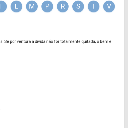
F
L
M
P
R
S
T
V
s. Se por ventura a dívida não for totalmente quitada, o bem é
.