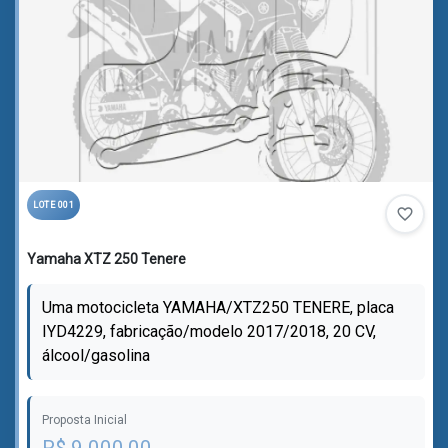
LOTE 001
favorite_border
Yamaha XTZ 250 Tenere
Uma motocicleta YAMAHA/XTZ250 TENERE, placa
IYD4229, fabricação/modelo 2017/2018, 20 CV,
álcool/gasolina
Proposta Inicial